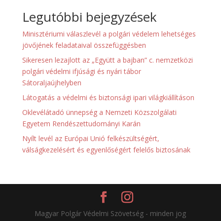
Legutóbbi bejegyzések
Minisztériumi válaszlevél a polgári védelem lehetséges
jövőjének feladataival összefüggésben
Sikeresen lezajlott az „Együtt a bajban” c. nemzetközi
polgári védelmi ifjúsági és nyári tábor
Sátoraljaújhelyben
Látogatás a védelmi és biztonsági ipari világkiállításon
Oklevélátadó ünnepség a Nemzeti Közszolgálati
Egyetem Rendészettudományi Karán
Nyílt levél az Európai Unió felkészültségért,
válságkezelésért és egyenlőségért felelős biztosának
Magyar Polgár Védelmi Szövetség - minden jog