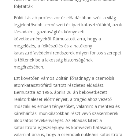
folytatták.
Földi László professzor úr előadásában szólt a világ
legjelentősebb természeti és ipari katasztrófáiról, azok
társadalmi, gazdasági és környezeti
következményeiről. Rámutatott arra, hogy a
megelőzés, a felkészülés és a hatékony
katasztrófavédelmi rendszerek milyen fontos szerepet
is töltenek be a lakosság biztonságának
megőrzésében.
Ezt követően Vámos Zoltán főhadnagy a csernobili
atomkatasztrófáról tartott részletes előadást.
Bemutatta az 1986. április 26-án bekövetkezett
reaktorbaleset előzményeit, a tragédiához vezető
műszaki és emberi tényezőket, valamint a mentési és
kárelhárítási munkálatokban részt vevő szakemberek
áldozatos tevékenységét. Az előadás kitért a
katasztrófa egészségügyi és környezeti hatásaira,
valamint arra is, hogy a csernobili nukleáris katasztrófa