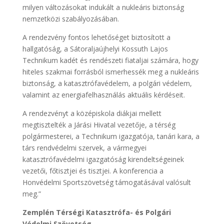
milyen változásokat indukált a nukleáris biztonság
nemzetközi szabályozásában.
A rendezvény fontos lehetőséget biztosított a
hallgatóság, a Sátoraljaújhelyi Kossuth Lajos
Technikum kadét és rendészeti fiataljai számára, hogy
hiteles szakmai forrásból ismerhessék meg a nukleáris
biztonság, a katasztrófavédelem, a polgári védelem,
valamint az energiafelhasználás aktuális kérdéseit.
A rendezvényt a középiskola diákjai mellett
megtisztelték a Járási Hivatal vezetője, a térség
polgármesterei, a Technikum igazgatója, tanári kara, a
társ rendvédelmi szervek, a vármegyei
katasztrófavédelmi igazgatóság kirendeltségeinek
vezetői, főtisztjei és tisztjei. A konferencia a
Honvédelmi Sportszövetség támogatásával valósult
meg.”
Zemplén Térségi Katasztrófa- és Polgári
Védelmi Szövetség