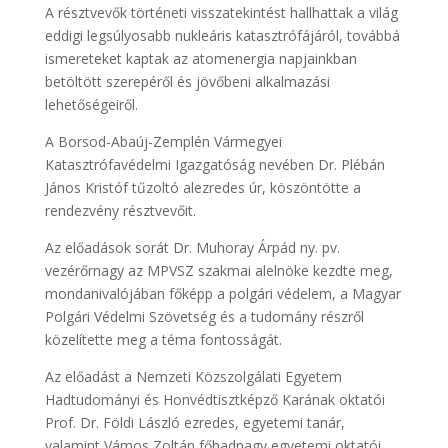
A résztvevők történeti visszatekintést hallhattak a világ
eddigi legsúlyosabb nukleáris katasztrófájáról, továbbá
ismereteket kaptak az atomenergia napjainkban
betöltött szerepéről és jövőbeni alkalmazási
lehetőségeiről.
A Borsod-Abaúj-Zemplén Vármegyei
Katasztrófavédelmi Igazgatóság nevében Dr. Plébán
János Kristóf tűzoltó alezredes úr, köszöntötte a
rendezvény résztvevőit.
Az előadások sorát Dr. Muhoray Árpád ny. pv.
vezérőrnagy az MPVSZ szakmai alelnöke kezdte meg,
mondanivalójában főképp a polgári védelem, a Magyar
Polgári Védelmi Szövetség és a tudomány részről
közelítette meg a téma fontosságát.
Az előadást a Nemzeti Közszolgálati Egyetem
Hadtudományi és Honvédtisztképző Karának oktatói
Prof. Dr. Földi László ezredes, egyetemi tanár,
valamint Vámos Zoltán főhadnagy egyetemi oktatói