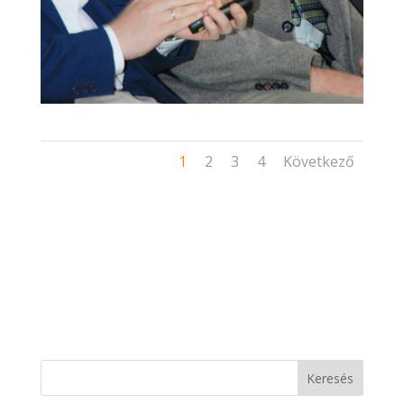
1
2
3
4
Következő
Keresés