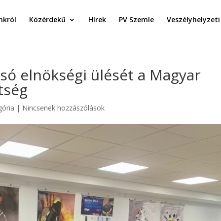
król
Közérdekű
Hírek
PV Szemle
Veszélyhelyzeti
lsó elnökségi ülését a Magyar
tség
gória
|
Nincsenek hozzászólások