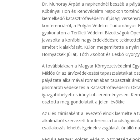
Dr. Muhoray Árpád a napirendnél beszélt a pályár
Kőbányai Hon és Rendvédelmi Napokon történő ré
kiemelkedő katasztrófavédelmi ifjúsági versenyr
konferenciáról, a Polgári Védelmi Tudományos Eg
gyakorlaton a Területi Védelmi Bizottságok Oper
Javasolta a korábbi nagy érdeklődésre tekintet
ismételt kialakítását. Külön megemlítette a nyári
Hornyacsek Júliát, Tóth Zsoltot és Leskó György
A továbbiakban a Magyar Környezetvédelmi Egyesü
Miklós úr az árvízvédekezési tapasztalataikat o
pályázata alkalmával romániában tapasztalt árví
pilismaróti védekezés a Katasztrófavédelmi Okt
igazgatóhelyettes irányított eredményesen. Kem
osztotta meg gondolatait a jelen lévőkkel.
Az ülés zárásaként a levezető elnök kiemelte 
alkalmából szervezett konferencia tanulságaina
csatlakozás lehetőségeinek vizsgálatát önálló n
Végül a Magyar Polgári Védelmi Szövetség elnök