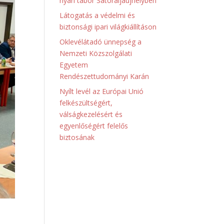
nyári tábor Sátoraljaújhelyben
Látogatás a védelmi és
biztonsági ipari világkiállításon
Oklevélátadó ünnepség a
Nemzeti Közszolgálati
Egyetem
Rendészettudományi Karán
Nyílt levél az Európai Unió
felkészültségért,
válságkezelésért és
egyenlőségért felelős
biztosának