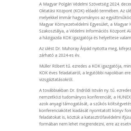
A Magyar Polgári Védelmi Szövetség 2024. decem
Oktatási Központ (KOK) előadó termében. Az ül
melyekkel immár hagyományos az együttműködés.
Magyar Környezetvédelmi Egyesület, a Magyar H
Szakosztálya, a Védelmi Információs Központ A
a házigazda KOK igazgatója és helyettese valam
Az ülést Dr. Muhoray Árpád nyitotta meg, kifeje
zárható a 2024-es év.
Müller Róbert tű. ezredes a KOK igazgatója, min
KOK éves feladatairól, a legutóbbi napokban er
vizsgáztatásokról.
A továbbiakban Dr. Endrődi István ny. tű. ezrede
nemzetközi tudományos konferenciát, a HUNEX-2
azok anyagi támogatását, a szűkös költségvetési
konferenciakötet kiadását nyomtatott könyv form
feladatokat is, köztük a katasztrófavédelmi if
formában nem lehet megrendezni, erre az esetre i