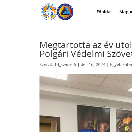
Főoldal
Magun
Megtartotta az év uto
Polgári Védelmi Szöve
Szerző:
14_swinx06
|
dec 16, 2024
|
Egyéb kate