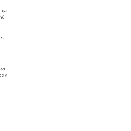
ajai
ímű
.
lat
özi
és a
K