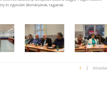
y és egyesület állományának, tagjainak.
1
2
Követk