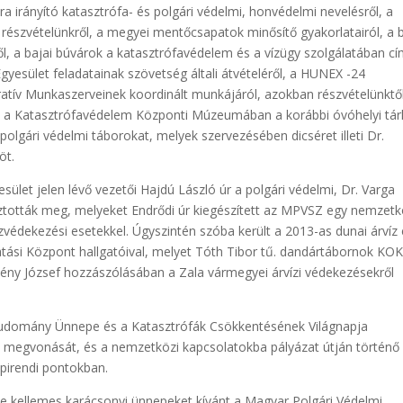
a irányító katasztrófa- és polgári védelmi, honvédelmi nevelésről, a
szvételünkről, a megyei mentőcsapatok minősítő gyakorlatairól, a b
ől, a bajai búvárok a katasztrófavédelem és a vízügy szolgálatában c
yesület feladatainak szövetség általi átvételéről, a HUNEX -24
atív Munkaszerveinek koordinált munkájáról, azokban részvételünktől
tel a Katasztrófavédelem Központi Múzeumában a korábbi óvóhelyi tár
 polgári védelmi táborokat, melyek szervezésében dicséret illeti Dr.
öt.
let jelen lévő vezetői Hajdú László úr a polgári védelmi, Dr. Varga
sztották meg, melyeket Endrődi úr kiegészített az MPVSZ egy nemzetk
zvédekezési esetekkel. Úgyszintén szóba került a 2013-as dunai árvíz 
atási Központ hallgatóival, melyet Tóth Tibor tű. dandártábornok KO
ény József hozzászólásában a Zala vármegyei árvízi védekezésekről
a tudomány Ünnepe és a Katasztrófák Csökkentésének Világnapja
k megvonását, és a nemzetközi kapcsolatokba pályázat útján történő
apirendi pontokban.
e kellemes karácsonyi ünnepeket kívánt a Magyar Polgári Védelmi