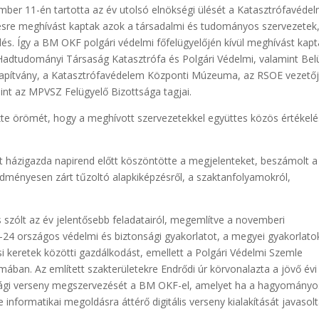
ber 11-én tartotta az év utolsó elnökségi ülését a Katasztrófavédel
ésre meghívást kaptak azok a társadalmi és tudományos szervezetek
 Így a BM OKF polgári védelmi főfelügyelőjén kívül meghívást kapt
adtudományi Társaság Katasztrófa és Polgári Védelmi, valamint Bel
lapítvány, a Katasztrófavédelem Központi Múzeuma, az RSOE vezetőj
int az MPVSZ Felügyelő Bizottsága tagjai.
zte örömét, hogy a meghívott szervezetekkel együttes közös értékelé
t házigazda napirend előtt köszöntötte a megjelenteket, beszámolt a
edményesen zárt tűzoltó alapkiképzésről, a szaktanfolyamokról,
s szólt az év jelentősebb feladatairól, megemlítve a novemberi
4 országos védelmi és biztonsági gyakorlatot, a megyei gyakorlato
 keretek közötti gazdálkodást, emellett a Polgári Védelmi Szemle
ában. Az említett szakterületekre Endrődi úr körvonalazta a jövő évi
júsági verseny megszervezését a BM OKF-el, amelyet ha a hagyományo
nformatikai megoldásra áttérő digitális verseny kialakítását javasolt