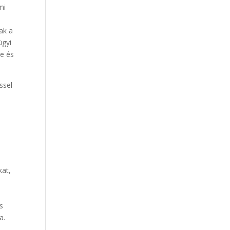
mi
,
ak a
ügyi
e és
ssel
kat,
s
a.