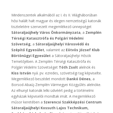
Mindenszentek alkalmából az I. és II. Világháborúban
hősi halált halt magyar és idegen nemzetiségű katonák
tiszteletére szervezett megemlékező ünnepséget
Sátoraljaújhely Város Önkormányzata
, a
Zemplén
Térségi Katasztrófa és Polgári Védelmi
Szövetség
, a
Sátoraljaújhelyi Városvédő és
Szépítő Egyesület
, valamint az
Eötvös József Klub
Börtönügyi Egyesület
a Sátoraljaújhelyi Hősök
Temetőjében. A Zemplén Térségi Katasztrófa és
Polgári Védelmi Szövetséget
Tóth Zsolt
alelnök és
Kiss István
nyá. pv. ezredes, szövetségi tag képviselte.
Megemlékező beszédet mondott
Dankó Dénes
, a
Borsod-Abaúj-Zemplén Vármegyei Közgyűlés alelnöke.
Az elhunyt katonák lelki üdvéért pedig a történelmi
egyházak képviselői mondtak imát. A megemlékező
műsor keretében a
Szerencsi Szakképzési Centrum
Sátoraljaújhelyi Kossuth Lajos Technikum,