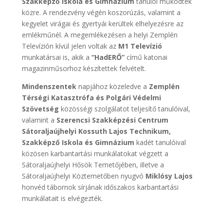
Szakképző Iskola és Gimnázium
tanulói működtek
közre. A rendezvény végén koszorúzás, valamint a
kegyelet virágai és gyertyái kerültek elhelyezésre az
emlékműnél. A megemlékezésen a helyi Zemplén
Televízión kívül jelen voltak az
M1 Televízió
munkatársai is, akik a
“HadERŐ”
című katonai
magazinműsorhoz készítettek felvételt.
Mindenszentek
napjához közeledve a
Zemplén
Térségi Katasztrófa és Polgári Védelmi
Szövetség
közösségi szolgálatot teljesítő tanulóival,
valamint a
Szerencsi Szakképzési Centrum
Sátoraljaújhelyi Kossuth Lajos Technikum,
Szakképző Iskola és Gimnázium
kadét tanulóival
közösen karbantartási munkálatokat végzett a
Sátoraljaújhelyi Hősök Temetőjében, illetve a
Sátoraljaújhelyi Köztemetőben nyugvó
Miklósy Lajos
honvéd tábornok sírjának időszakos karbantartási
munkálatait is elvégezték.