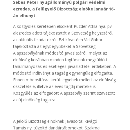
Sebes Péter nyugállományú polgári védelmi
ezredes, a Felügyelő Bizottság elnöke január 16-
án elhunyt.
A közgyűlés keretében elsőként Puzder Attila nyá. pv.
alezredes adott tájékoztatót a Szövetség helyzetéről,
az aktuális feladatokról. Ezt követően Vid Gábor
tájékoztatta az egybegyűlteket a Szövetség
Alapszabályának módosító javaslatáról, melyet az
elnökség korábban minden tagtársnak megküldött
tanulmányozás és esetleges javaslattétel érdekében. A
módosító indítványt a tagság egyhangúlag elfogadta.
Ebben módosításra került egyebek mellett az elnökség
összetétele, illetve az éves tagdíj mértéke is.
Közgyűlés az elfogadott Alapszabály szerint szavazott
az új elnökség tagjaira.
A Jelölő Bizottság elnöknek javasolta: Kivágó
Tamás ny. tűzoltó dandártábornokot. Szakmai