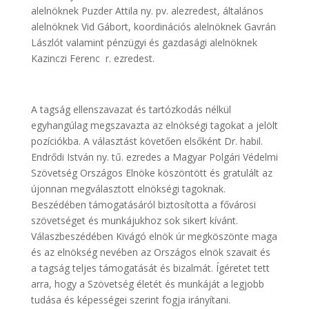
alelnöknek Puzder Attila ny. pv. alezredest, általános
alelnöknek Vid Gábort, koordinációs alelnöknek Gavrán
Lászlót valamint pénzügyi és gazdasági alelnöknek
Kazinczi Ferenc r. ezredest.
A tagság ellenszavazat és tartózkodás nélkül
egyhangúlag megszavazta az elnökségi tagokat a jelölt
pozíciókba. A választást követően elsőként Dr. habil.
Endrődi István ny. tű. ezredes a Magyar Polgári Védelmi
Szövetség Országos Elnöke köszöntött és gratulált az
újonnan megválasztott elnökségi tagoknak.
Beszédében támogatásáról biztosította a fővárosi
szövetséget és munkájukhoz sok sikert kívánt.
Válaszbeszédében Kivágó elnök úr megköszönte maga
és az elnökség nevében az Országos elnök szavait és
a tagság teljes támogatását és bizalmát. Ígéretet tett
arra, hogy a Szövetség életét és munkáját a legjobb
tudása és képességei szerint fogja irányítani.