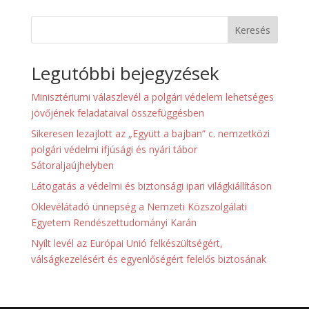
Keresés
Legutóbbi bejegyzések
Minisztériumi válaszlevél a polgári védelem lehetséges
jövőjének feladataival összefüggésben
Sikeresen lezajlott az „Együtt a bajban” c. nemzetközi
polgári védelmi ifjúsági és nyári tábor
Sátoraljaújhelyben
Látogatás a védelmi és biztonsági ipari világkiállításon
Oklevélátadó ünnepség a Nemzeti Közszolgálati
Egyetem Rendészettudományi Karán
Nyílt levél az Európai Unió felkészültségért,
válságkezelésért és egyenlőségért felelős biztosának