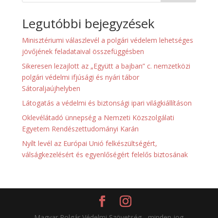
Legutóbbi bejegyzések
Minisztériumi válaszlevél a polgári védelem lehetséges
jövőjének feladataival összefüggésben
Sikeresen lezajlott az „Együtt a bajban” c. nemzetközi
polgári védelmi ifjúsági és nyári tábor
Sátoraljaújhelyben
Látogatás a védelmi és biztonsági ipari világkiállításon
Oklevélátadó ünnepség a Nemzeti Közszolgálati
Egyetem Rendészettudományi Karán
Nyílt levél az Európai Unió felkészültségért,
válságkezelésért és egyenlőségért felelős biztosának
Magyar Polgár Védelmi Szövetség - minden jog