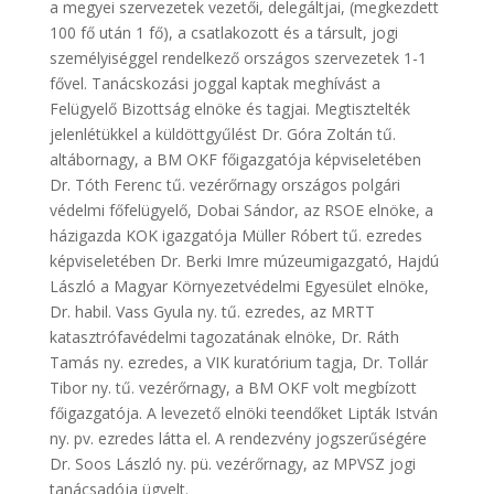
a megyei szervezetek vezetői, delegáltjai, (megkezdett
100 fő után 1 fő), a csatlakozott és a társult, jogi
személyiséggel rendelkező országos szervezetek 1-1
fővel. Tanácskozási joggal kaptak meghívást a
Felügyelő Bizottság elnöke és tagjai. Megtisztelték
jelenlétükkel a küldöttgyűlést Dr. Góra Zoltán tű.
altábornagy, a BM OKF főigazgatója képviseletében
Dr. Tóth Ferenc tű. vezérőrnagy országos polgári
védelmi főfelügyelő, Dobai Sándor, az RSOE elnöke, a
házigazda KOK igazgatója Müller Róbert tű. ezredes
képviseletében Dr. Berki Imre múzeumigazgató, Hajdú
László a Magyar Környezetvédelmi Egyesület elnöke,
Dr. habil. Vass Gyula ny. tű. ezredes, az MRTT
katasztrófavédelmi tagozatának elnöke, Dr. Ráth
Tamás ny. ezredes, a VIK kuratórium tagja, Dr. Tollár
Tibor ny. tű. vezérőrnagy, a BM OKF volt megbízott
főigazgatója. A levezető elnöki teendőket Lipták István
ny. pv. ezredes látta el. A rendezvény jogszerűségére
Dr. Soos László ny. pü. vezérőrnagy, az MPVSZ jogi
tanácsadója ügyelt.