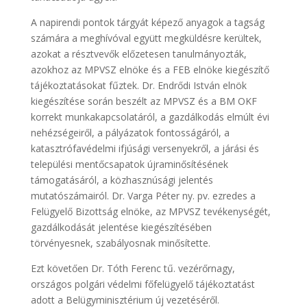
A napirendi pontok tárgyát képező anyagok a tagság
számára a meghívóval együtt megküldésre kerültek,
azokat a résztvevők előzetesen tanulmányozták,
azokhoz az MPVSZ elnöke és a FEB elnöke kiegészítő
tájékoztatásokat fűztek. Dr. Endrődi István elnök
kiegészítése során beszélt az MPVSZ és a BM OKF
korrekt munkakapcsolatáról, a gazdálkodás elmúlt évi
nehézségeiről, a pályázatok fontosságáról, a
katasztrófavédelmi ifjúsági versenyekről, a járási és
települési mentőcsapatok újraminősítésének
támogatásáról, a közhasznúsági jelentés
mutatószámairól. Dr. Varga Péter ny. pv. ezredes a
Felügyelő Bizottság elnöke, az MPVSZ tevékenységét,
gazdálkodását jelentése kiegészítésében
törvényesnek, szabályosnak minősítette.
Ezt követően Dr. Tóth Ferenc tű. vezérőrnagy,
országos polgári védelmi főfelügyelő tájékoztatást
adott a Belügyminisztérium új vezetéséről.