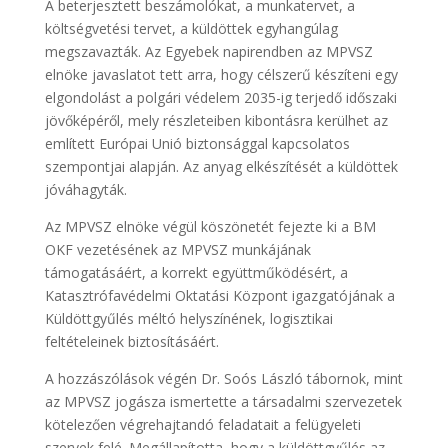
A beterjesztett beszámolókat, a munkatervet, a
költségvetési tervet, a küldöttek egyhangúlag
megszavazták. Az Egyebek napirendben az MPVSZ
elnöke javaslatot tett arra, hogy célszerű készíteni egy
elgondolást a polgári védelem 2035-ig terjedő időszaki
jövőképéről, mely részleteiben kibontásra kerülhet az
említett Európai Unió biztonsággal kapcsolatos
szempontjai alapján. Az anyag elkészítését a küldöttek
jóváhagyták.
Az MPVSZ elnöke végül köszönetét fejezte ki a BM
OKF vezetésének az MPVSZ munkájának
támogatásáért, a korrekt együttműködésért, a
Katasztrófavédelmi Oktatási Központ igazgatójának a
Küldöttgyűlés méltó helyszínének, logisztikai
feltételeinek biztosításáért.
A hozzászólások végén Dr. Soós László tábornok, mint
az MPVSZ jogásza ismertette a társadalmi szervezetek
kötelezően végrehajtandó feladatait a felügyeleti
szervek felé. Megállapította, hogy a küldöttgyűlés az