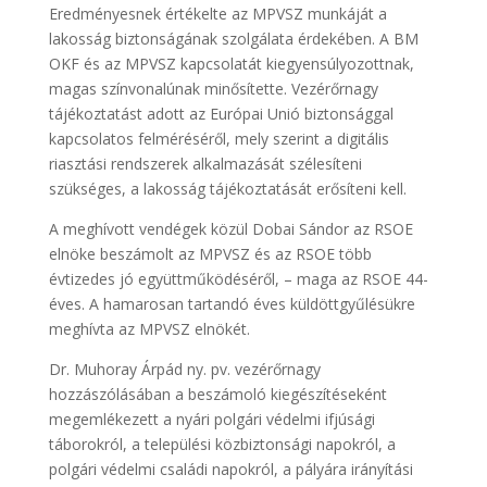
Eredményesnek értékelte az MPVSZ munkáját a
lakosság biztonságának szolgálata érdekében. A BM
OKF és az MPVSZ kapcsolatát kiegyensúlyozottnak,
magas színvonalúnak minősítette. Vezérőrnagy
tájékoztatást adott az Európai Unió biztonsággal
kapcsolatos felméréséről, mely szerint a digitális
riasztási rendszerek alkalmazását szélesíteni
szükséges, a lakosság tájékoztatását erősíteni kell.
A meghívott vendégek közül Dobai Sándor az RSOE
elnöke beszámolt az MPVSZ és az RSOE több
évtizedes jó együttműködéséről, – maga az RSOE 44-
éves. A hamarosan tartandó éves küldöttgyűlésükre
meghívta az MPVSZ elnökét.
Dr. Muhoray Árpád ny. pv. vezérőrnagy
hozzászólásában a beszámoló kiegészítéseként
megemlékezett a nyári polgári védelmi ifjúsági
táborokról, a települési közbiztonsági napokról, a
polgári védelmi családi napokról, a pályára irányítási