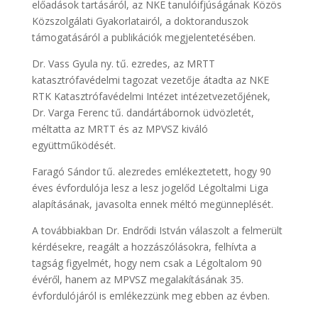
előadások tartásáról, az NKE tanulóifjúságának Közös
Közszolgálati Gyakorlatairól, a doktoranduszok
támogatásáról a publikációk megjelentetésében.
Dr. Vass Gyula ny. tű. ezredes, az MRTT
katasztrófavédelmi tagozat vezetője átadta az NKE
RTK Katasztrófavédelmi Intézet intézetvezetőjének,
Dr. Varga Ferenc tű. dandártábornok üdvözletét,
méltatta az MRTT és az MPVSZ kiváló
együttműködését.
Faragó Sándor tű. alezredes emlékeztetett, hogy 90
éves évfordulója lesz a lesz jogelőd Légoltalmi Liga
alapításának, javasolta ennek méltó megünneplését.
A továbbiakban Dr. Endrődi István válaszolt a felmerült
kérdésekre, reagált a hozzászólásokra, felhívta a
tagság figyelmét, hogy nem csak a Légoltalom 90
évéről, hanem az MPVSZ megalakításának 35.
évfordulójáról is emlékezzünk meg ebben az évben.