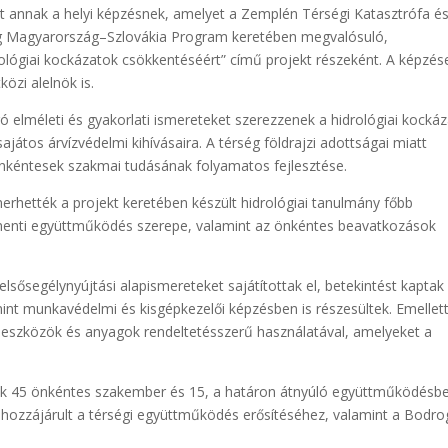
ont annak a helyi képzésnek, amelyet a Zemplén Térségi Katasztrófa é
reg Magyarország–Szlovákia Program keretében megvalósuló,
ológiai kockázatok csökkentéséért” című projekt részeként. A képzés
özi alelnök is.
ó elméleti és gyakorlati ismereteket szerezzenek a hidrológiai kocká
játos árvízvédelmi kihívásaira. A térség földrajzi adottságai miatt
önkéntesek szakmai tudásának folyamatos fejlesztése.
rhették a projekt keretében készült hidrológiai tanulmány főbb
ármenti együttműködés szerepe, valamint az önkéntes beavatkozások
lsősegélynyújtási alapismereteket sajátítottak el, betekintést kaptak
nt munkavédelmi és kisgépkezelői képzésben is részesültek. Emellet
 eszközök és anyagok rendeltetésszerű használatával, amelyeket a
tük 45 önkéntes szakember és 15, a határon átnyúló együttműködésb
 hozzájárult a térségi együttműködés erősítéséhez, valamint a Bodr