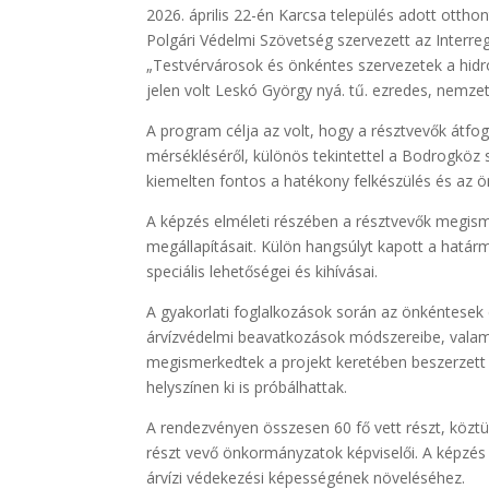
2026. április 22-én Karcsa település adott otth
Polgári Védelmi Szövetség szervezett az Inter
„Testvérvárosok és önkéntes szervezetek a hidr
jelen volt Leskó György nyá. tű. ezredes, nemzetk
A program célja az volt, hogy a résztvevők átfog
mérsékléséről, különös tekintettel a Bodrogköz sa
kiemelten fontos a hatékony felkészülés és az 
A képzés elméleti részében a résztvevők megisme
megállapításait. Külön hangsúlyt kapott a hat
speciális lehetőségei és kihívásai.
A gyakorlati foglalkozások során az önkéntesek e
árvízvédelmi beavatkozások módszereibe, valami
megismerkedtek a projekt keretében beszerzett
helyszínen ki is próbálhattak.
A rendezvényen összesen 60 fő vett részt, köz
részt vevő önkormányzatok képviselői. A képzés
árvízi védekezési képességének növeléséhez.