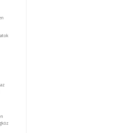
s
en
zatok
 az
t
en
ogköz