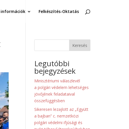
 információk
Felkészítés-Oktatás
t
Keresés
Legutóbbi
bejegyzések
Minisztériumi válaszlevél
a polgári védelem lehetséges
jövőjének feladataival
összefüggésben
Sikeresen lezajlott az „Együtt
a bajban” c. nemzetközi
polgári védelmi ifjúsági és