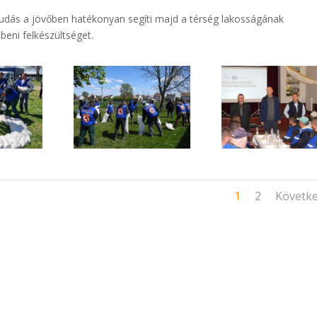
udás a jövőben hatékonyan segíti majd a térség lakosságának
eni felkészültséget.
1
2
Követk