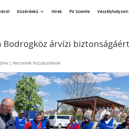
król
Közérdekű
Hírek
PV Szemle
Veszélyhelyzeti
 Bodrogköz árvízi biztonságáér
ória
|
Nincsenek hozzászólások