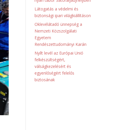
nyári tábor Sátoraljaújhelyben
Látogatás a védelmi és
biztonsági ipari világkiállításon
Oklevélátadó ünnepség a
Nemzeti Közszolgálati
Egyetem
Rendészettudományi Karán
Nyílt levél az Európai Unió
felkészültségért,
válságkezelésért és
egyenlőségért felelős
biztosának