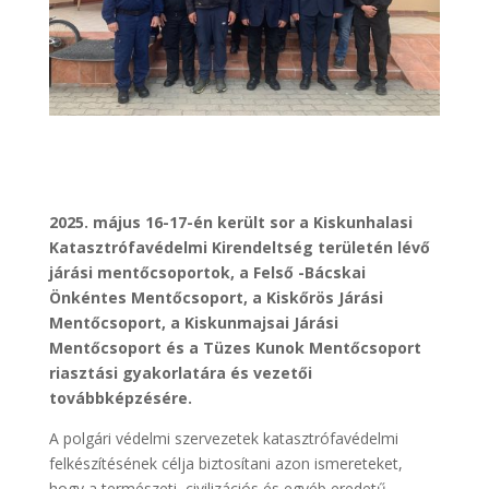
2025. május 16-17-én került sor a Kiskunhalasi
Katasztrófavédelmi Kirendeltség területén lévő
járási mentőcsoportok, a Felső -Bácskai
Önkéntes Mentőcsoport, a Kiskőrös Járási
Mentőcsoport, a Kiskunmajsai Járási
Mentőcsoport és a Tüzes Kunok Mentőcsoport
riasztási gyakorlatára és vezetői
továbbképzésére.
A polgári védelmi szervezetek katasztrófavédelmi
felkészítésének célja biztosítani azon ismereteket,
hogy a természeti, civilizációs és egyéb eredetű