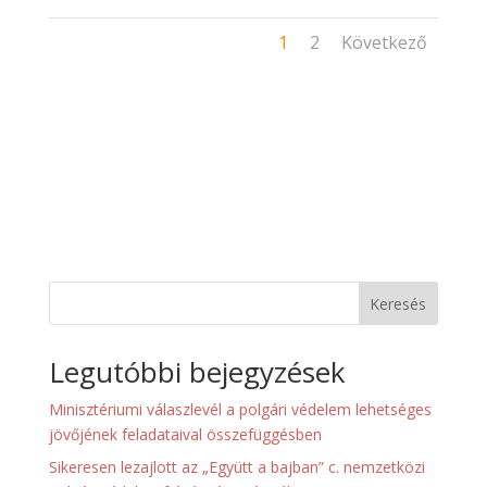
1
2
Következő
Keresés
Legutóbbi bejegyzések
Minisztériumi válaszlevél a polgári védelem lehetséges
jövőjének feladataival összefüggésben
Sikeresen lezajlott az „Együtt a bajban” c. nemzetközi