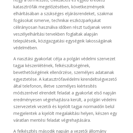
katasztrófák megelőzésében, következményeik
elhárításában a szükséges eljárásrendeket, szakmai
fogásokat ismerve, technikai eszközparkjukat
célirányosan használva időben részt tudjanak venni
veszélyelhárítási tervekben foglaltak alapján
településeik, közigazgatási egységeik lakosságának
védelmében.
A riasztási gyakorlat célja a polgári védelmi szervezet
tagjai készenlétének, felkészültségének,
bevethetőségének ellenőrzése, személyes adatainak
egyeztetése. A katasztrófavédelmi kirendeltségvezető
által telefonon, illetve személyes kiértesítés
módszerével elrendelt feladat a gyakorlat első napján
eredményesen végrehajtásra került, a polgári védelmi
szervezetek vezetői és kijelölt tagjai normaidőn belül
megjelentek a kijelölt megalakítási helyen, készen egy
váratlan mentési feladat végrehajtására.
A felkészítés második napján a vezetői állomány