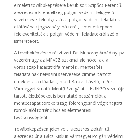
elméleti továbbképzésére került sor. Szipőcs Péter tű.
alezredes a kirendeltség polgári védelmi felügyelő
vezetésével feldolgozták a polgári védelmi feladatok
ellátásának jogszabályi hátterét, ismétlésképpen
felelevenítették a polgári védelmi feladatokról szóló
ismereteket.
A továbbképzésen részt vett Dr. Muhoray Árpád ny. pv.
vezérőrnagy az MPVSZ szakmai alelnöke, aki a
vörösiszap katasztrófa mentési, mentesítési
feladatainak helyszíni szervezése címmel tartott
érdekfeszítő előadást, majd Balázs László, a Pest
Vármegyei Kutató-Mentő Szolgálat – HUNGO vezetője
tartott életképeket is bemutató beszámolót a
mentőcsapat törökországi földrengésnél végrehajtott
romok alól történő hősies életmentési
tevékenységéről.
Továbbképzésen jelen volt Mészáros Zoltán tű.
alezredes úr a Bács-Kiskun Vármegyei Polgári Védelmi