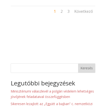
1
2
3
Következő
Keresés
Legutóbbi bejegyzések
Minisztériumi válaszlevél a polgári védelem lehetséges
jövőjének feladataival összefüggésben
Sikeresen lezajlott az „Együtt a bajban” c. nemzetközi