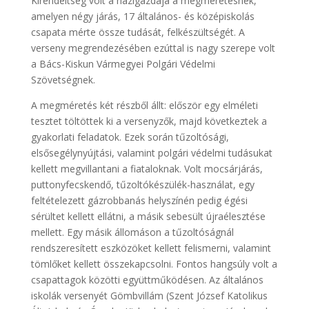
Kirendeltség volt a házigazdája a megméretésnek,
amelyen négy járás, 17 általános- és középiskolás
csapata mérte össze tudását, felkészültségét. A
verseny megrendezésében ezúttal is nagy szerepe volt
a Bács-Kiskun Vármegyei Polgári Védelmi
Szövetségnek.
A megméretés két részből állt: először egy elméleti
tesztet töltöttek ki a versenyzők, majd következtek a
gyakorlati feladatok. Ezek során tűzoltósági,
elsősegélynyújtási, valamint polgári védelmi tudásukat
kellett megvillantani a fiataloknak. Volt mocsárjárás,
puttonyfecskendő, tűzoltókészülék-használat, egy
feltételezett gázrobbanás helyszínén pedig égési
sérültet kellett ellátni, a másik sebesült újraélesztése
mellett. Egy másik állomáson a tűzoltóságnál
rendszeresített eszközöket kellett felismerni, valamint
tömlőket kellett összekapcsolni. Fontos hangsúly volt a
csapattagok közötti együttműködésen. Az általános
iskolák versenyét Gömbvillám (Szent József Katolikus