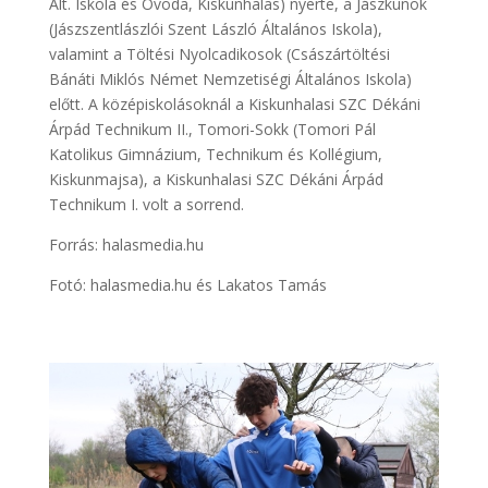
Ált. Iskola és Óvoda, Kiskunhalas) nyerte, a Jászkunok
(Jászszentlászlói Szent László Általános Iskola),
valamint a Töltési Nyolcadikosok (Császártöltési
Bánáti Miklós Német Nemzetiségi Általános Iskola)
előtt. A középiskolásoknál a Kiskunhalasi SZC Dékáni
Árpád Technikum II., Tomori-Sokk (Tomori Pál
Katolikus Gimnázium, Technikum és Kollégium,
Kiskunmajsa), a Kiskunhalasi SZC Dékáni Árpád
Technikum I. volt a sorrend.
Forrás: halasmedia.hu
Fotó: halasmedia.hu és Lakatos Tamás