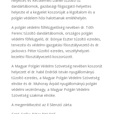
helyettes és Kecskeméti Dániel tűzoltó tű.
dandártábornok, gazdasági főigazgató-helyettes
helyezte el a kegyelet koszorúját a légoltalom és a
polgári védelem hősi halottainak emlékhelyén.
A polgári védelmi főfelügyelőség nevében dr. Tóth
Ferenc tűzoltó dandártábornok, országos polgári
védelmi főfelügyelő, dr. Bónyai Eszter tűzoltó ezredes,
tervezési és védelmi igazgatási főosztályvezető és dr.
Jackovics Péter tűzoltó ezredes, veszélyhelyzet-
kezelési főosztályvezető koszorúzott.
A Magyar Polgári Védelmi Szövetség nevében koszorút
helyezett el dr. habil Endrődi István nyugállományú
tűzoltó ezredes, a Magyar Polgári Védelmi Szövetség
elnöke és dr. Muhoray Árpád nyugállományú polgári
védelmi vezérőrnagy, a Magyar Polgári Védelmi
Szövetség szakmai elnöke.
A megemlékezést az Il Silenzió zárta.