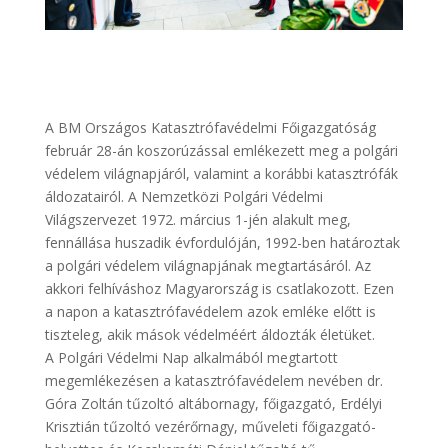
A BM Országos Katasztrófavédelmi Főigazgatóság
február 28-án koszorúzással emlékezett meg a polgári
védelem világnapjáról, valamint a korábbi katasztrófák
áldozatairól. A Nemzetközi Polgári Védelmi
Világszervezet 1972. március 1-jén alakult meg,
fennállása huszadik évfordulóján, 1992-ben határoztak
a polgári védelem világnapjának megtartásáról. Az
akkori felhíváshoz Magyarország is csatlakozott. Ezen
a napon a katasztrófavédelem azok emléke előtt is
tiszteleg, akik mások védelméért áldozták életüket.
A Polgári Védelmi Nap alkalmából megtartott
megemlékezésen a katasztrófavédelem nevében dr.
Góra Zoltán tűzoltó altábornagy, főigazgató, Erdélyi
Krisztián tűzoltó vezérőrnagy, műveleti főigazgató-