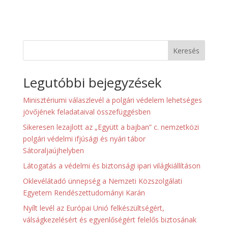
Keresés
Legutóbbi bejegyzések
Minisztériumi válaszlevél a polgári védelem lehetséges
jövőjének feladataival összefüggésben
Sikeresen lezajlott az „Együtt a bajban” c. nemzetközi
polgári védelmi ifjúsági és nyári tábor
Sátoraljaújhelyben
Látogatás a védelmi és biztonsági ipari világkiállításon
Oklevélátadó ünnepség a Nemzeti Közszolgálati
Egyetem Rendészettudományi Karán
Nyílt levél az Európai Unió felkészültségért,
válságkezelésért és egyenlőségért felelős biztosának