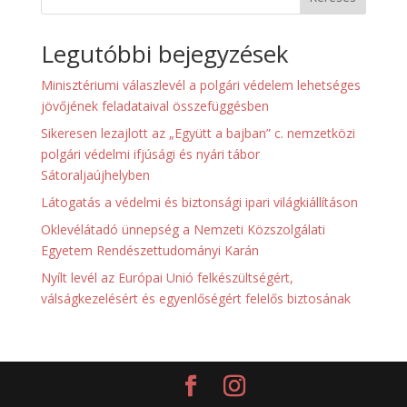
Legutóbbi bejegyzések
Minisztériumi válaszlevél a polgári védelem lehetséges
jövőjének feladataival összefüggésben
Sikeresen lezajlott az „Együtt a bajban” c. nemzetközi
polgári védelmi ifjúsági és nyári tábor
Sátoraljaújhelyben
Látogatás a védelmi és biztonsági ipari világkiállításon
Oklevélátadó ünnepség a Nemzeti Közszolgálati
Egyetem Rendészettudományi Karán
Nyílt levél az Európai Unió felkészültségért,
válságkezelésért és egyenlőségért felelős biztosának