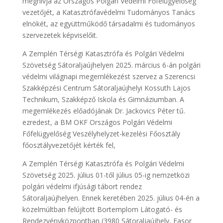
meghívja az Országos Polgári Védelmi Főfelügyelőség
vezetőjét, a Katasztrófavédelmi Tudományos Tanács
elnökét, az együttműködő társadalmi és tudományos
szervezetek képviselőit.
A Zemplén Térségi Katasztrófa és Polgári Védelmi
Szövetség Sátoraljaújhelyen 2025. március 6-án polgári
védelmi világnapi megemlékezést szervez a Szerencsi
Szakképzési Centrum Sátoraljaújhelyi Kossuth Lajos
Technikum, Szakképző Iskola és Gimnáziumban. A
megemlékezés előadójának Dr. Jackovics Péter tű.
ezredest, a BM OKF Országos Polgári Védelmi
Főfelügyelőség Veszélyhelyzet-kezelési Főosztály
főosztályvezetőjét kérték fel,
A Zemplén Térségi Katasztrófa és Polgári Védelmi
Szövetség 2025. július 01-től július 05-ig nemzetközi
polgári védelmi ifjúsági tábort rendez
Sátoraljaújhelyen. Ennek keretében 2025. július 04-én a
közelmúltban felújított Bortemplom Látogató- és
Rendezvényközpontban (3980 Sátoraljaújhely, Fasor