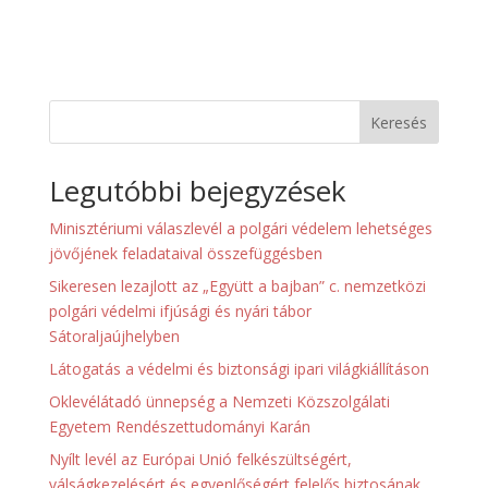
Keresés
Legutóbbi bejegyzések
Minisztériumi válaszlevél a polgári védelem lehetséges
jövőjének feladataival összefüggésben
Sikeresen lezajlott az „Együtt a bajban” c. nemzetközi
polgári védelmi ifjúsági és nyári tábor
Sátoraljaújhelyben
Látogatás a védelmi és biztonsági ipari világkiállításon
Oklevélátadó ünnepség a Nemzeti Közszolgálati
Egyetem Rendészettudományi Karán
Nyílt levél az Európai Unió felkészültségért,
válságkezelésért és egyenlőségért felelős biztosának