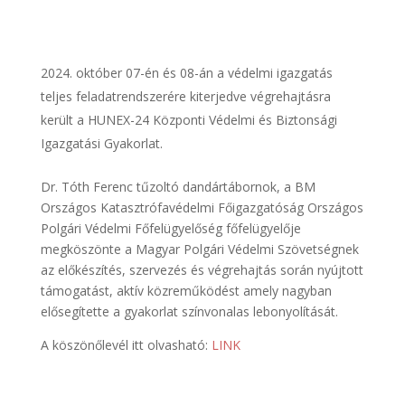
október 07-én és 08-án a védelmi igazgatás
teljes feladatrendszerére kiterjedve végrehajtásra
került a HUNEX-24 Központi Védelmi és Biztonsági
Igazgatási Gyakorlat.
Dr. Tóth Ferenc tűzoltó dandártábornok, a BM
Országos Katasztrófavédelmi Főigazgatóság Országos
Polgári Védelmi Főfelügyelőség főfelügyelője
megköszönte a Magyar Polgári Védelmi Szövetségnek
az előkészítés, szervezés és végrehajtás során nyújtott
támogatást, aktív közreműködést amely nagyban
elősegítette a gyakorlat színvonalas lebonyolítását.
A köszönőlevél itt olvasható:
LINK